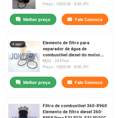
ZX530-7LCH
Preço：USD5.00 - 8.00 /PC
Sobre nós
Melhor preço
Fale Conosco
Visita à fábrica
Elemento de filtro para
Controle de qualidade
separador de água de
combustível diesel do motor
363-5819 3635819 PF46049
MOQ：24 PCes
Contacte-nos
Para geradores de carregadores
Preço：USD5.00 - 8.00 /PC
de escavadeiras
Notícias
Melhor preço
Fale Conosco
Solicite um orçamento
Filtro de combustível 360-8960
Elemento de filtro diesel 360-
Máquina escavadora Air Filter
8958 Para E313D2L E313D2GC