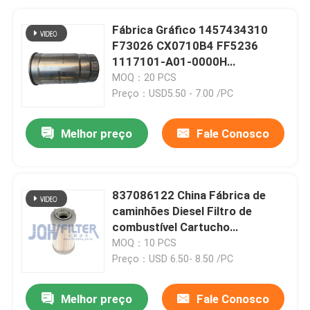
Fábrica Gráfico 1457434310
F73026 CX0710B4 FF5236
1117101-A01-0000H
C00068668 Filtro de
MOQ：20 PCS
combustível para motores diesel
Preço：USD5.50 - 7.00 /PC
Melhor preço
Fale Conosco
837086122 China Fábrica de
caminhões Diesel Filtro de
combustível Cartucho
837086122 389-5819 PF46049
MOQ：10 PCS
363-5819
Preço：USD 6.50- 8.50 /PC
Melhor preço
Fale Conosco