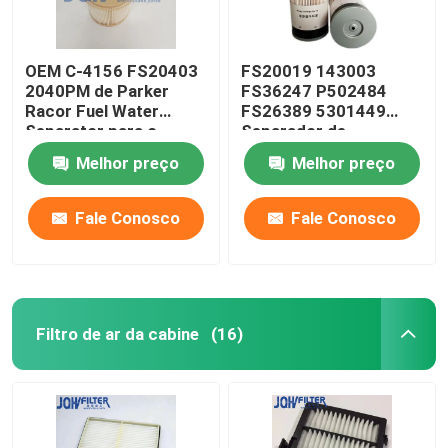
OEM C-4156 FS20403
FS20019 143003
2040PM de Parker
FS36247 P502484
Racor Fuel Water
FS26389 5301449
Separator para o
Separador de
motor
combustível Água
Melhor preço
Melhor preço
XE235 XE335 XE370
Filtro de separador de
combustível
Fale Conosco
Fale Conosco
Filtro de ar da cabine
(16)