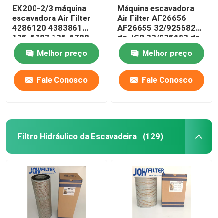
EX200-2/3 máquina
Máquina escavadora
escavadora Air Filter
Air Filter AF26656
4286120 4383861
AF26655 32/925682
135-5787 135-5788
do JCB 32/925683 de
P608533
Melhor preço
Melhor preço
Fale Conosco
Fale Conosco
Filtro Hidráulico da Escavadeira
(129)