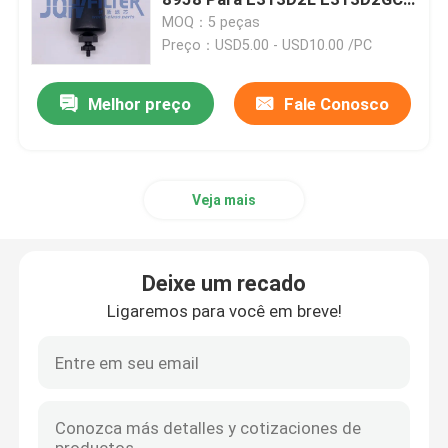
E320E E320DG2 E323D2L
MOQ：5 peças
Preço：USD5.00 - USD10.00 /PC
Filtro de Combustível da Escavadeira
Melhor preço
Fale Conosco
Filtro Hidráulico da Escavadeira
Filtros de óleo do motor
Veja mais
Separador de água do combustível
Deixe um recado
Filtro de ar da cabine
Ligaremos para você em breve!
Filtro Komatsu
Máquina escavadora Filters de Hitachi