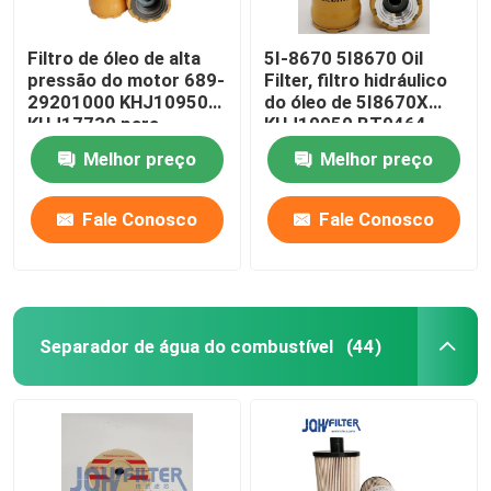
Filtro de óleo de alta
5I-8670 5I8670 Oil
pressão do motor 689-
Filter, filtro hidráulico
29201000 KHJ10950
do óleo de 5I8670X
KHJ17730 para
KHJ10950 BT9464
Sumitomo
HF35519
Melhor preço
Melhor preço
Fale Conosco
Fale Conosco
Separador de água do combustível
(44)