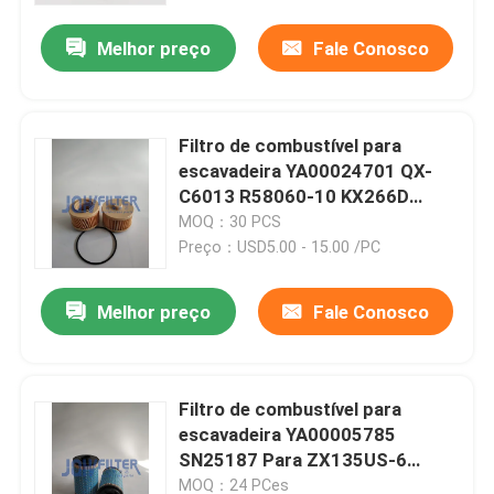
Melhor preço
Fale Conosco
Filtro de combustível para
escavadeira YA00024701 QX-
C6013 R58060-10 KX266D
PU10001X Para ZX210 ZX210-3
MOQ：30 PCS
Preço：USD5.00 - 15.00 /PC
Melhor preço
Fale Conosco
Para casa
Filtro de combustível para
Produtos
escavadeira YA00005785
SN25187 Para ZX135US-6
ZX160LC-6 ZX170W-6 ZX190-6
vídeos
MOQ：24 PCes