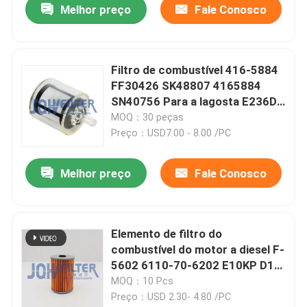
Melhor preço
Fale Conosco
Filtro de combustível 416-5884
FF30426 SK48807 4165884
SN40756 Para a lagosta E236D
E242D E246D E262D E272D
MOQ：30 peças
Preço：USD7.00 - 8.00 /PC
Melhor preço
Fale Conosco
Elemento de filtro do
combustível do motor a diesel F-
5602 6110-70-6202 E10KP D10
PF963 PF950 F-2626 Para
MOQ：10 Pcs
Komatsu e Isuzu
Preço：USD 2.30- 4.80 /PC