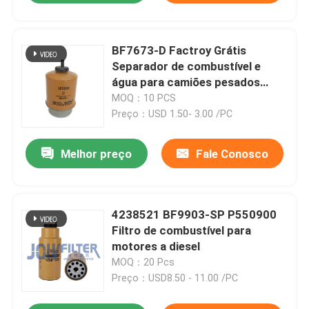
BF7673-D Factroy Grátis
Separador de combustível e
água para camiões pesados
RE50455 RE58367 156-1200
MOQ：10 PCS
RE62418 P550351 FS19516
Preço：USD 1.50- 3.00 /PC
Melhor preço
Fale Conosco
4238521 BF9903-SP P550900
Filtro de combustível para
motores a diesel
MOQ：20 Pcs
Preço：USD8.50 - 11.00 /PC