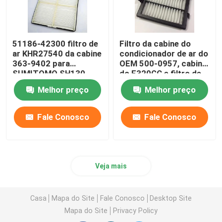
51186-42300 filtro de
Filtro da cabine do
ar KHR27540 da cabine
condicionador de ar do
363-9402 para
OEM 500-0957, cabine
SUMITOMO SH130
do E320GC e filtro de
SH210
ar do motor
Melhor preço
Melhor preço
Fale Conosco
Fale Conosco
Veja mais
Casa
Mapa do Site
Fale Conosco
Desktop Site
Mapa do Site
Privacy Policy