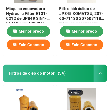
Máquina escavadora
Filtro hidráulico de
Hydraulic Filter E131-
JP845 KOMATSU, 207-
0212 de JP849 3IN4-
60-71180 2076071181
01460 para R200LC
máquina escavadora
R225-7 R280LC
Spare Parts
Melhor preço
Melhor preço
Fale Conosco
Fale Conosco
Filtros de óleo do motor
(54)