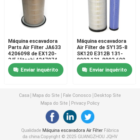
Filtro de Combustível da Escavadeira
Filtro Hidráulico da Escavadeira
Máquina escavadora
Máquina escavadora
Parts Air Filter JA633
Air Filter de SY135-8
4206098 de EX120-
SK120 E312B 131-
Filtros de óleo do motor
2/5 Hitachi 4247974
8902 131-8903 600-
AF25009 AF25008
185-2100
Enviar inquérito
Enviar inquérito
Separador de água do combustível
Filtro de ar da cabine
Casa
Mapa do Site
Fale Conosco
Desktop Site
Mapa do Site
Privacy Policy
Filtro Komatsu
Qualidade
Máquina escavadora Air Filter
Fábrica
Máquina escavadora Filters de Hitachi
da china.Copyright © 2025 GUANGZHOU JQHV