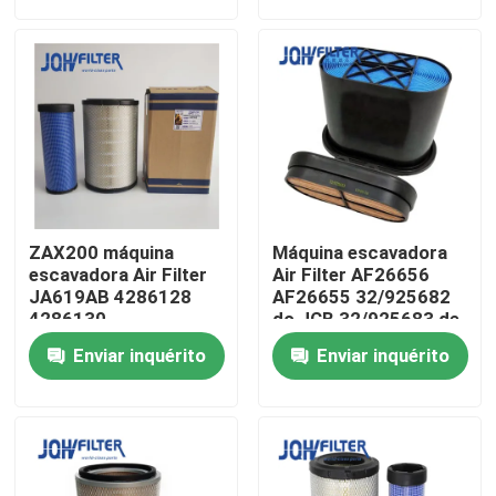
Sobre nós
Visita à fábrica
Controle de qualidade
ZAX200 máquina
Máquina escavadora
Contacte-nos
escavadora Air Filter
Air Filter AF26656
JA619AB 4286128
AF26655 32/925682
4286130
do JCB 32/925683 de
YN11P00029S003
P608533
Notícias
Enviar inquérito
Enviar inquérito
YN11P00029S002
Solicite um orçamento
Máquina escavadora Air Filter