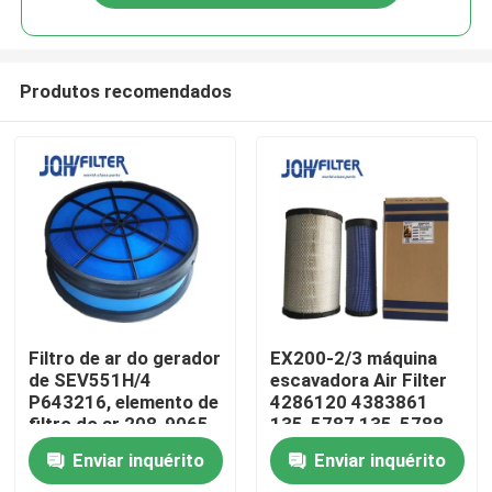
Produtos recomendados
Para casa
Filtro de ar do gerador
EX200-2/3 máquina
de SEV551H/4
escavadora Air Filter
P643216, elemento de
4286120 4383861
Produtos
filtro do ar 208-9065
135-5787 135-5788
2089065
Enviar inquérito
Enviar inquérito
vídeos