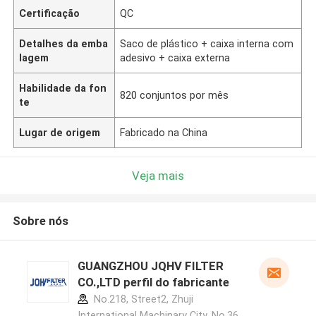
Certificação
QC
Detalhes da emba
Saco de plástico + caixa interna com
lagem
adesivo + caixa externa
Habilidade da fon
820 conjuntos por mês
te
Lugar de origem
Fabricado na China
Veja mais
Sobre nós
GUANGZHOU JQHV FILTER
CO.,LTD perfil do fabricante
No.218, Street2, Zhuji
International Machinary City, No.36,