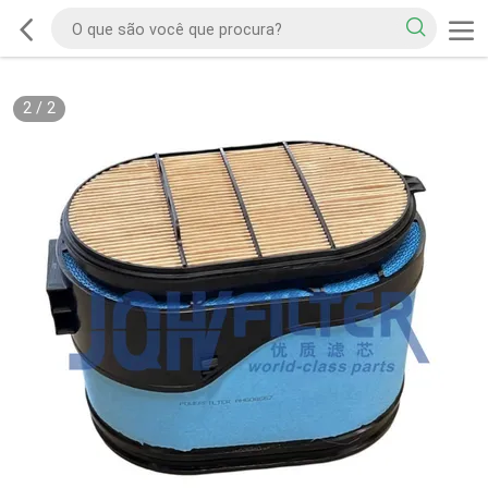
2
/
2