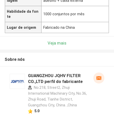
lagem
adesivo + caixa externa
Habilidade da fon
1000 conjuntos por mês
te
Lugar de origem
Fabricado na China
Veja mais
Sobre nós
GUANGZHOU JQHV FILTER
CO.,LTD perfil do fabricante
No.218, Street2, Zhuji
International Machinary City, No.36,
Zhuji Road, Tianhe District,
Guangzhou City, China. ,China
5.0