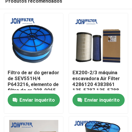
Produtos recomendados
Filtro de ar do gerador
EX200-2/3 máquina
de SEV551H/4
escavadora Air Filter
P643216, elemento de
4286120 4383861
filtro do ar 208-9065
135-5787 135-5788
Para casa
2089065
Enviar inquérito
Enviar inquérito
Produtos
vídeos