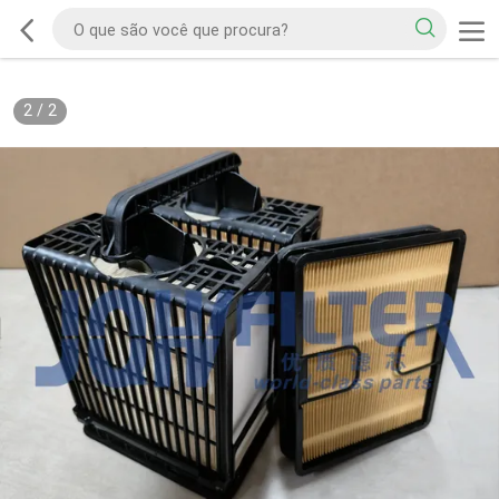
2
/
2