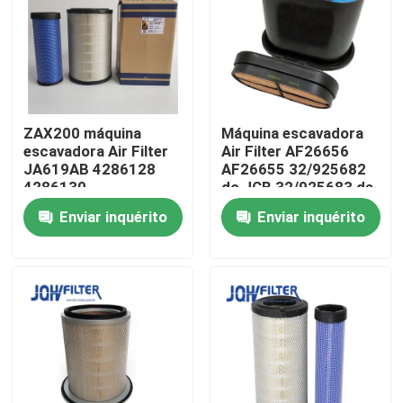
Sobre nós
Visita à fábrica
ZAX200 máquina
Máquina escavadora
escavadora Air Filter
Air Filter AF26656
Controle de qualidade
JA619AB 4286128
AF26655 32/925682
4286130
do JCB 32/925683 de
YN11P00029S003
P608533
Enviar inquérito
Enviar inquérito
Contacte-nos
YN11P00029S002
Notícias
Solicite um orçamento
Máquina escavadora Air Filter