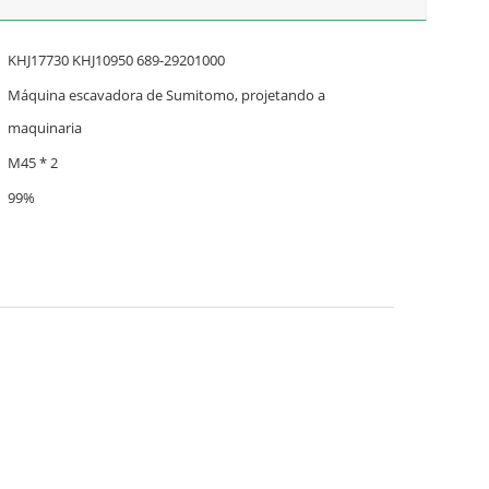
KHJ17730 KHJ10950 689-29201000
Máquina escavadora de Sumitomo, projetando a
maquinaria
M45 * 2
99%