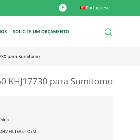
Portuguese
NOS
SOLICITE UM ORÇAMENTO
7730 para Sumitomo
950 KHJ17730 para Sumitomo
China
JQHV FILTER or OEM