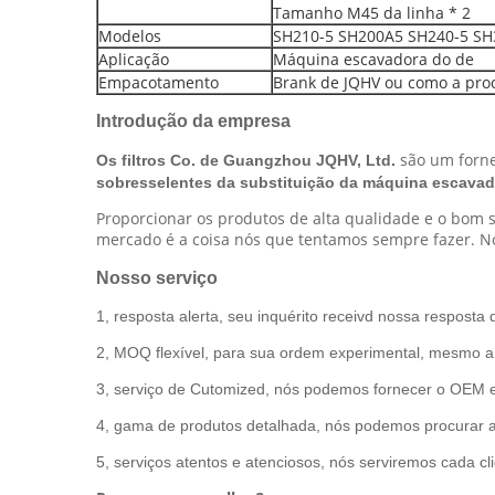
Tamanho M45 da linha * 2
Modelos
SH210-5 SH200A5 SH240-5 SH
Aplicação
Máquina escavadora do de
Empacotamento
Brank de JQHV ou como a proc
Introdução da empresa
são um forne
Os filtros Co. de Guangzhou JQHV, Ltd.
sobresselentes da substituição da máquina escavad
Proporcionar os produtos de alta qualidade e o bom s
mercado é a coisa nós que tentamos sempre fazer. Nó
Nosso serviço
1, resposta alerta, seu inquérito receivd nossa resposta
2, MOQ flexível, para sua ordem experimental, mesmo 
3, serviço de Cutomized, nós podemos fornecer o OEM e 
4, gama de produtos detalhada, nós podemos procurar 
5, serviços atentos e atenciosos, nós serviremos cada cl