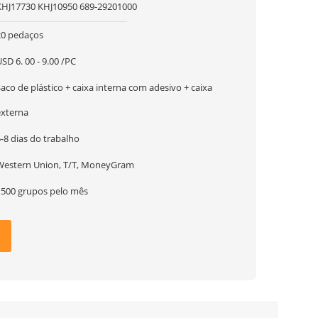
KHJ17730 KHJ10950 689-29201000
20 pedaços
SD 6. 00 - 9.00 /PC
aco de plástico + caixa interna com adesivo + caixa
externa
-8 dias do trabalho
Western Union, T/T, MoneyGram
1500 grupos pelo mês