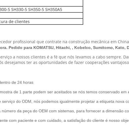
300-5 SH330-5 SH350-5 SH350A5
ura de clientes
cedor profissional que contrate na construção mecânica em Chin
ora. Pedido para KOMATSU, Hitachi, , Kobelco, Sumitomo, Kato, 
erviço a nossos clientes é a fé que nós levamos a cabo sempre. D
s desejamos ter as oportunidades de fazer cooperações vantajoso
 dentro de 24 horas
amostra de 1 parte podem ser aceitados se nós temos conservado em 
serviço do ODM, nós podemos igualmente projetar a etiqueta nova com
a número da peça do OEM com sistemas, para fornecer a dimensão cor
iente com paciente e com cuidado, a satisfação do cliente é nosso objet