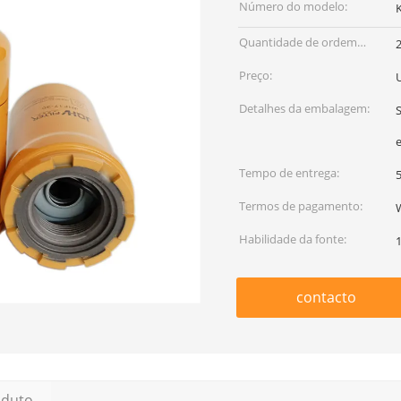
Número do modelo:
Quantidade de ordem
mínima:
Preço:
U
Detalhes da embalagem:
S
Tempo de entrega:
5
Termos de pagamento:
Habilidade da fonte:
contacto
oduto