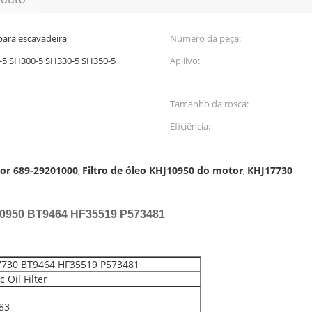
 para escavadeira
Número da peça:
5 SH300-5 SH330-5 SH350-5
Apliivo:
Tamanho da rosca:
Eficiência:
tor 689-29201000
Filtro de óleo KHJ10950 do motor
KHJ17730
,
,
HJ10950 BT9464 HF35519 P573481
7730 BT9464 HF35519 P573481
Oil Filter
 83