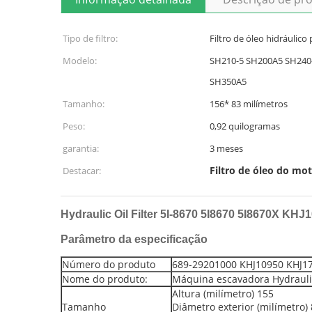
Tipo de filtro:
Filtro de óleo hidráulico
Modelo:
SH210-5 SH200A5 SH240-
SH350A5
Tamanho:
156* 83 milímetros
Peso:
0,92 quilogramas
garantia:
3 meses
Filtro de óleo do mo
Destacar:
Hydraulic Oil Filter 5I-8670 5I8670 5I8670X K
Parâmetro da especificação
Número do produto
689-29201000 KHJ10950 KHJ1
Nome do produto:
Máquina escavadora Hydraulic 
Altura (milímetro) 155
Tamanho
Diâmetro exterior (milímetro)