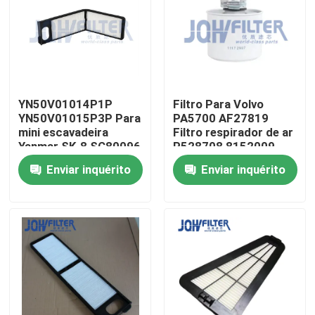
Sobre nós
Visita à fábrica
YN50V01014P1P
Filtro Para Volvo
YN50V01015P3P Para
PA5700 AF27819
Controle de qualidade
mini escavadeira
Filtro respirador de ar
Yanmar SK-8 SC80096
P528708 8152009
Filtro de cabine de ar
11210241 11172907
Enviar inquérito
Enviar inquérito
Contacte-nos
51186-10590
1080362 4881322
3I2089
Notícias
Solicite um orçamento
Máquina escavadora Air Filter