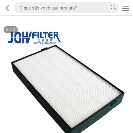
2
/
2