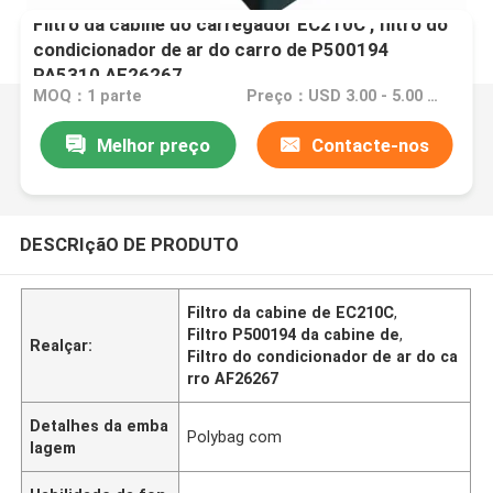
Filtro da cabine do carregador EC210C , filtro do
condicionador de ar do carro de P500194
PA5310 AF26267
MOQ：1 parte
Preço：USD 3.00 - 5.00 one piece
Melhor preço
Contacte-nos
DESCRIçãO DE PRODUTO
Filtro da cabine de EC210C
,
Filtro P500194 da cabine de
,
Realçar:
Filtro do condicionador de ar do ca
rro AF26267
Detalhes da emba
Polybag com
lagem