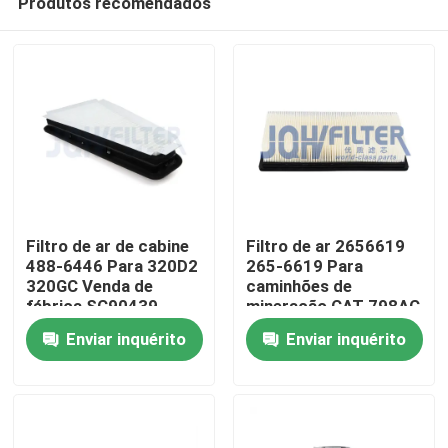
Produtos recomendados
Filtro de ar de cabine
Filtro de ar 2656619
488-6446 Para 320D2
265-6619 Para
320GC Venda de
caminhões de
fábrica SC90439
mineração CAT 798AC
Para casa
5805439 4886446
796AC 794AC
Enviar inquérito
Enviar inquérito
272D3XE 299D3XE
Produtos
vídeos