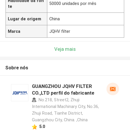
Habilidade da fon
50000 unidades por mês
te
Lugar de origem
China
Marca
JQHV filter
Veja mais
Sobre nós
GUANGZHOU JQHV FILTER
CO.,LTD perfil do fabricante
No.218, Street2, Zhuji
International Machinary City, No.36,
Zhuji Road, Tianhe District,
Guangzhou City, China. ,China
5.0