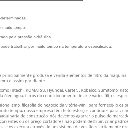
redeterminadas.
or muito tempo.
icado pela pressão hidráulica.
 e pode trabalhar por muito tempo na temperatura especificada.
e principalmente produza e venda elementos de filtro da máquina 
dora e assim por diante.
omo Hitachi, KOMATSU, Hyundai, Carter, , Kobelco, Sumitomo, Kato
a óleo-água, filtros do condicionamento de ar e vários filtros espe
onalismo, filosofia do negócio da vitória-win', para fornecê-lo os 
 muito tempo, nossa empresa têm feito esforços contínuos para cr
quinaria de construção, nós devemos agarrar o pulso do mercado,
orrentes ou os preço-cortadores não podem destruir, criar padrões
os, e os executa através de um sistema de gestão restritamente pro