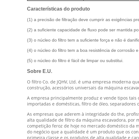
Características do produto
(1) a precisão de filtração deve cumprir as exigências p
(2) a suficiente capacidade de fluxo pode ser mantida p
(3) o núcleo do filtro tem a suficiente força e não é danif
(4) o núcleo do filtro tem a boa resistência de corrosão
(5) o núcleo do filtro é fácil de limpar ou substitui.
Sobre E.U.
O filtro Co. de JQHV, Ltd. é uma empresa moderna qu
construção, acessórios universais da máquina escava
A empresa principalmente produz e vende tipos tais c
importadas e domésticas, filtro de óleo, separadores d
As empresas que aderem à integridade do the, profissi
alta qualidade de filtro da máquina escavadora, por
competição feroz de hoje no mercado doméstico da ma
do negócio que a qualidade é um produto que os conc
primeira classe e os produtos de alta qualidade e car