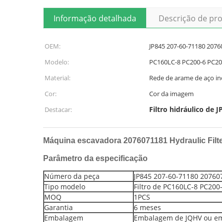
Informação detalhada
Descrição de pr
OEM:
JP845 207-60-71180 207
Modelo:
PC160LC-8 PC200-6 PC20
Material:
Rede de arame de aço in
Cor:
Cor da imagem
Filtro hidráulico de
Destacar:
Máquina escavadora 2076071181 Hydraulic Fil
Parâmetro da especificação
Número da peça
JP845 207-60-71180 20760
Tipo modelo
Filtro de PC160LC-8 PC200
MOQ
1PCS
Garantia
6 meses
Embalagem
Embalagem de JQHV ou e