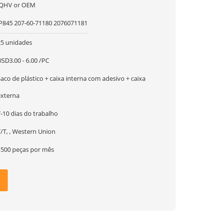
JQHV or OEM
JP845 207-60-71180 2076071181
25 unidades
SD3.00 - 6.00 /PC
aco de plástico + caixa interna com adesivo + caixa
externa
-10 dias do trabalho
/T, , Western Union
1500 peças por mês