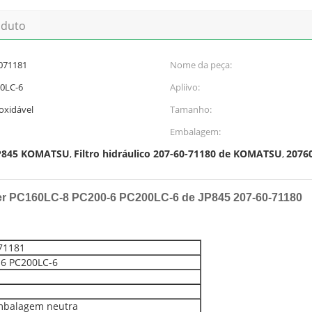
oduto
6071181
Nome da peça:
0LC-6
Apliivo:
oxidável
Tamanho:
Embalagem:
 JP845 KOMATSU
Filtro hidráulico 207-60-71180 de KOMATSU
2076
,
,
ter PC160LC-8 PC200-6 PC200LC-6 de JP845 207-60-71180
71181
-6 PC200LC-6
mbalagem neutra