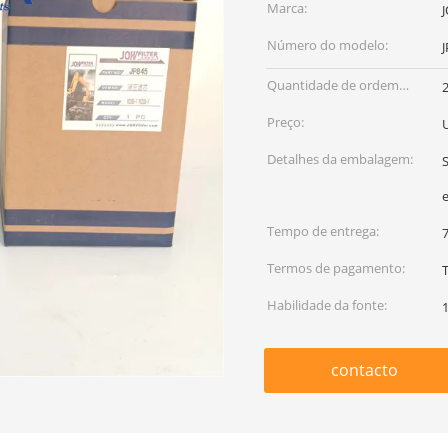
Marca:
Número do modelo:
Quantidade de ordem
mínima:
Preço:
U
Detalhes da embalagem:
S
Tempo de entrega:
7
Termos de pagamento:
T
Habilidade da fonte:
contacto