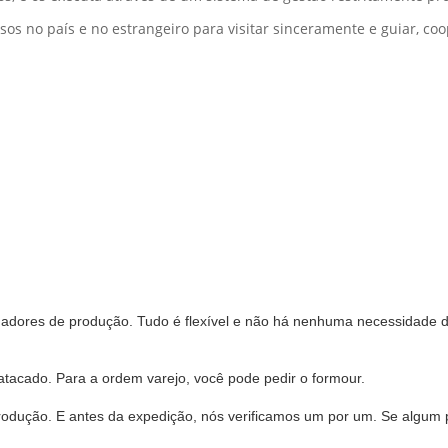
os no país e no estrangeiro para visitar sinceramente e guiar, coo
alhadores de produção. Tudo é flexível e não há nenhuma necessidade 
tacado. Para a ordem varejo, você pode pedir o formour.
produção. E antes da expedição, nós verificamos um por um. Se algum 