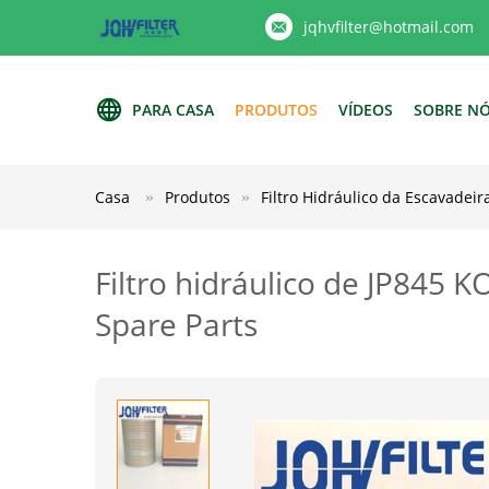
jqhvfilter@hotmail.com
PARA CASA
PRODUTOS
VÍDEOS
SOBRE N
Casa
Produtos
Filtro Hidráulico da Escavadeir
Filtro hidráulico de JP84
Spare Parts