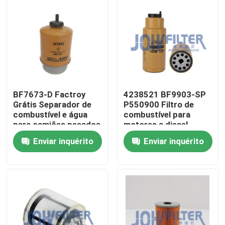
Sobre nós
Visita à fábrica
Controle de qualidade
BF7673-D Factroy
4238521 BF9903-SP
Grátis Separador de
P550900 Filtro de
combustível e água
combustível para
Contacte-nos
para camiões pesados
motores a diesel
RE50455 RE58367
Enviar inquérito
Enviar inquérito
156-1200 RE62418
P550351 FS19516
Notícias
Solicite um orçamento
Máquina escavadora Air Filter