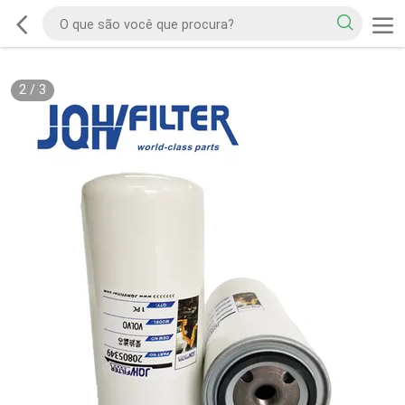
2
/
3