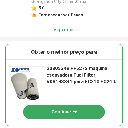
Guangzhou City, China. ,China
5.0
Fornecedor verificado
Veja mais
Obter o melhor preço para
20805349 FF5272 máquina
escavadora Fuel Filter
V08193841 para EC210 EC240
EC360
Continue