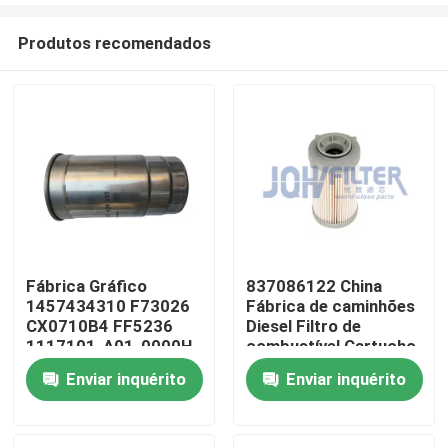
Produtos recomendados
Fábrica Gráfico
837086122 China
1457434310 F73026
Fábrica de caminhões
Para casa
CX0710B4 FF5236
Diesel Filtro de
1117101-A01-0000H
combustível Cartucho
C00068668 Filtro de
837086122 389-5819
Enviar inquérito
Enviar inquérito
Produtos
combustível para
PF46049 363-5819
motores diesel
vídeos